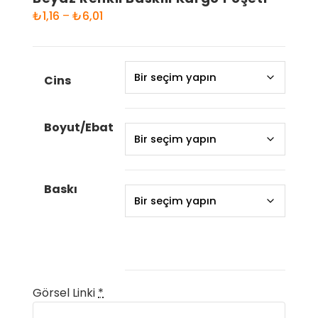
Fiyat
₺
1,16
–
₺
6,01
aralığı:
₺1,16
-
Cins
₺6,01
Boyut/Ebat
Baskı
Görsel Linki
*