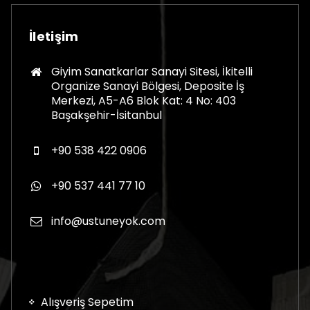
seçilebilir
İletişim
Giyim Sanatkarlar Sanayi Sitesi, İkitelli
Organize Sanayi Bölgesi, Deposite İş
Merkezi, A5-A6 Blok Kat: 4 No: 403
Başakşehir-İsitanbul
+90 538 422 0906
+90 537 441 77 10
info@ustuneyok.com
Alışveriş Sepetim