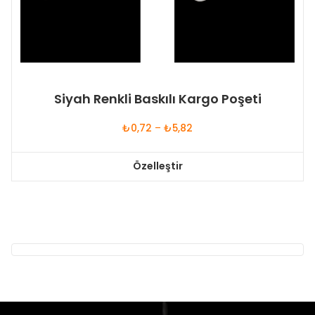
Siyah Renkli Baskılı Kargo Poşeti
Fiyat
₺
0,72
–
₺
5,82
aralığı:
₺0,72
Özelleştir
-
Bu
₺5,82
ürünün
birden
fazla
varyasyonu
var.
Seçenekler
ürün
sayfasından