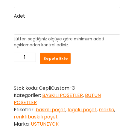
Adet
Lütfen seçtiğiniz ölçüye göre minimum adeti
açıklamadan kontrol ediniz.
Beyaz
Sepete Ekle
Renkli
Baskılı
Kargo
Poşeti
Stok kodu:
CepliCustom-3
adet
Kategoriler:
BASKILI POŞETLER
,
BÜTÜN
POŞETLER
Etiketler:
baskılı poşet
,
logolu poşet
,
marka
,
renkli baskılı poşet
Marka:
USTUNEYOK