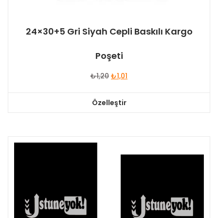
24×30+5 Gri Siyah Cepli Baskılı Kargo
Poşeti
Orijinal
Şu
₺
1,20
₺
1,01
fiyat:
andaki
₺1,20.
fiyat:
Özelleştir
₺1,01.