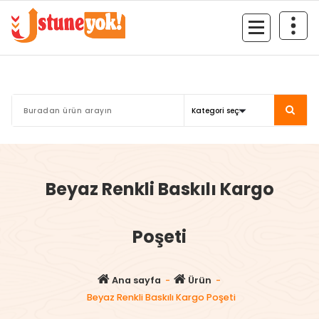
İçeriğe
geç
İnternette Yok Yok! E-Ticarette Üstüne Yok!
Beyaz Renkli Baskılı Kargo
Poşeti
Ana sayfa
-
Ürün
-
Beyaz Renkli Baskılı Kargo Poşeti