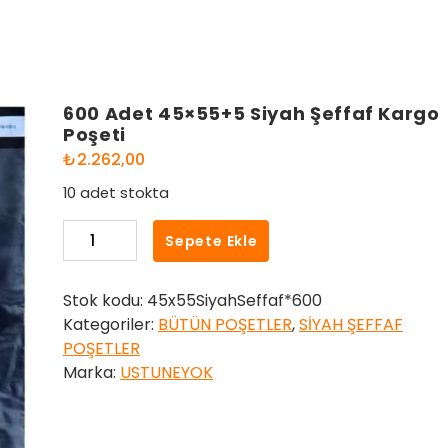
600 Adet 45×55+5 Siyah Şeffaf Kargo
Poşeti
₺
2.262,00
10 adet stokta
600
Sepete Ekle
Adet
45x55+5
Stok kodu:
45x55SiyahSeffaf*600
Siyah
Kategoriler:
BÜTÜN POŞETLER
,
SİYAH ŞEFFAF
Şeffaf
POŞETLER
Kargo
Marka:
USTUNEYOK
Poşeti
adet