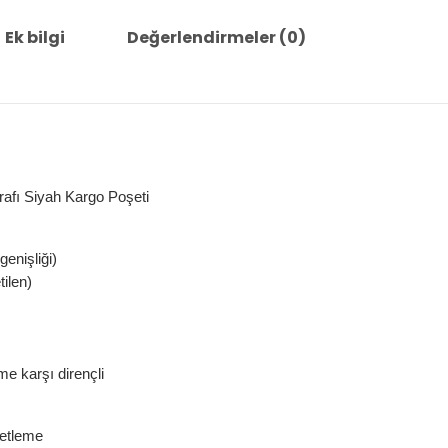
Ek bilgi
Değerlendirmeler (0)
rafı Siyah Kargo Poşeti
enişliği)
ilen)
me karşı dirençli
ketleme