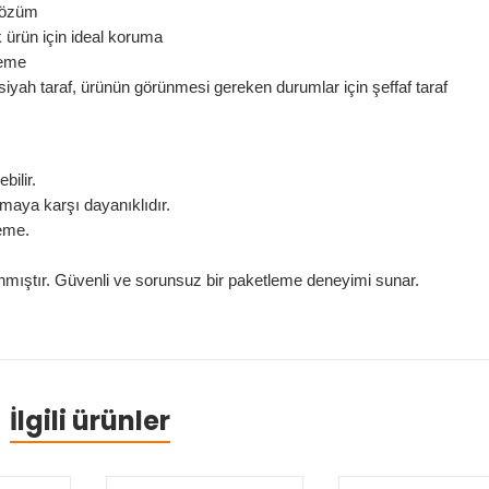
 çözüm
ok ürün için ideal koruma
leme
siyah taraf, ürünün görünmesi gereken durumlar için şeffaf taraf
bilir.
aya karşı dayanıklıdır.
zeme.
anmıştır. Güvenli ve sorunsuz bir paketleme deneyimi sunar.
İlgili ürünler