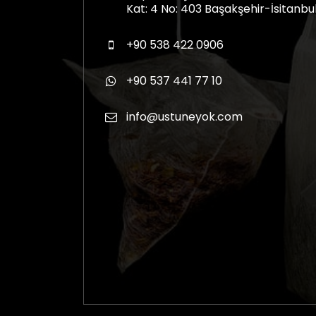
Kat: 4 No: 403 Başakşehir-İsitanbu
+90 538 422 0906
+90 537 441 77 10
info@ustuneyok.com