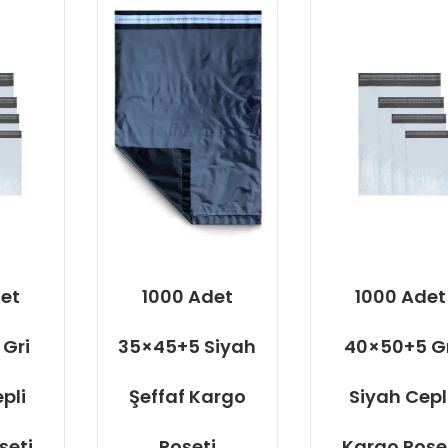
et
1000 Adet
1000 Adet
Gri
35×45+5 Siyah
40×50+5 Gr
pli
Şeffaf Kargo
Siyah Cepl
şeti
Poşeti
Kargo Poşe