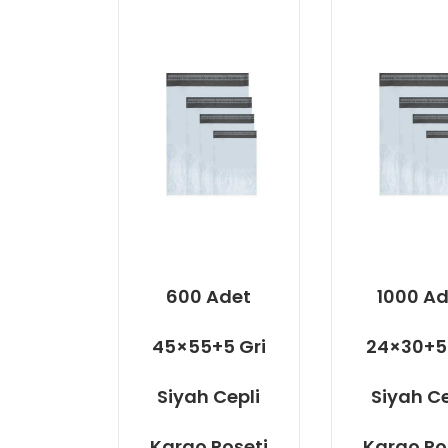
600 Adet
1000 Ad
45×55+5 Gri
24×30+5 
Siyah Cepli
Siyah Ce
Kargo Poşeti
Kargo Po