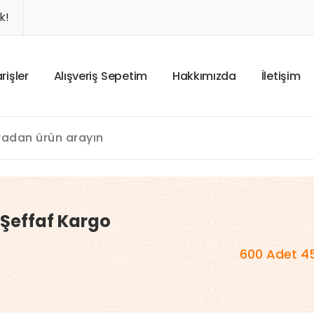
k!
a
r
i
ş
l
e
r
A
l
ı
ş
v
e
r
i
ş
S
e
p
e
t
i
m
H
a
k
k
ı
m
ı
z
d
a
İ
l
e
t
i
ş
i
m
 Şeffaf Kargo
600 Adet 4