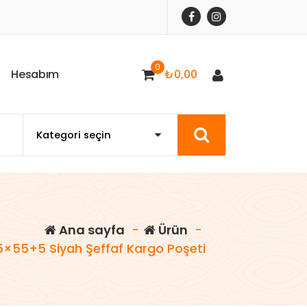
0
H
e
s
a
b
ı
m
₺
0,00
Ana sayfa
-
Ürün
-
5×55+5 Siyah Şeffaf Kargo Poşeti