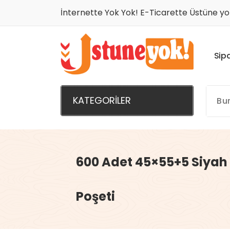
İçeriğe
İnternette Yok Yok! E-Ticarette Üstüne yo
geç
S
i
p
İnternette Yok Yok! E-Ticarette Üstüne Yok!
KATEGORİLER
600 Adet 45×55+5 Siyah
Poşeti