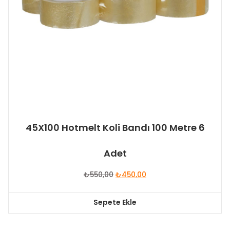
45X100 Hotmelt Koli Bandı 100 Metre 6
Adet
Orijinal
Şu
₺
550,00
₺
450,00
fiyat:
andaki
₺550,00.
fiyat:
Sepete Ekle
₺450,00.