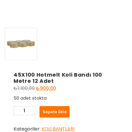
45X100 Hotmelt Koli Bandı 100
Metre 12 Adet
Orijinal
Şu
₺
1.100,00
₺
900,00
fiyat:
andaki
50 adet stokta
₺1.100,00.
fiyat:
45X100
₺900,00.
Sepete Ekle
Hotmelt
Koli
Kategoriler:
KOLİ BANTLARI
Bandı