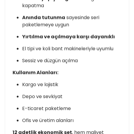
kapatma
Anında tutunma
sayesinde seri
paketlemeye uygun
Yırtılma ve açılmaya karşı dayanıklı
El tipi ve koli bant makineleriyle uyumlu
Sessiz ve düzgün açılma
Kullanım Alanları:
Kargo ve lojistik
Depo ve sevkiyat
E-ticaret paketleme
Ofis ve üretim alanları
12 adetlik ekonomik set
, hem maliyet