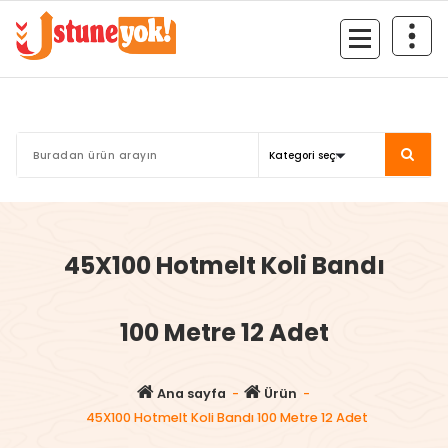
İçeriğe
geç
İnternette Yok Yok! E-Ticarette Üstüne Yok!
45X100 Hotmelt Koli Bandı
100 Metre 12 Adet
Ana sayfa
-
Ürün
-
45X100 Hotmelt Koli Bandı 100 Metre 12 Adet