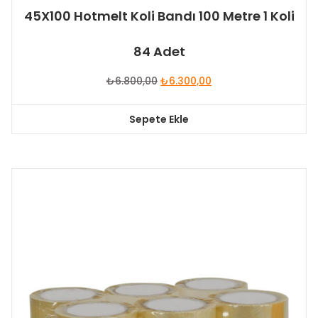
45X100 Hotmelt Koli Bandı 100 Metre 1 Koli
84 Adet
Orijinal
Şu
₺
6.800,00
₺
6.300,00
fiyat:
andaki
₺6.800,00.
fiyat:
Sepete Ekle
₺6.300,00.