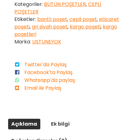
Kategoriler:
BÜTÜN POŞETLER
,
CEPLİ
Siyah
POŞETLER
Cepli
Etiketler:
bantlı poşet
,
cepli poşet
,
eticaret
Kargo
poşeti
,
gri siyah poşet
,
kargo poşeti
,
kargo
Poşeti
poşetleri
adet
Marka:
USTUNEYOK
Twitter'da Paylaş
Facebook'ta Paylaş
Whatsapp'da paylaş
Email ile Paylaş
Açıklama
Ek bilgi