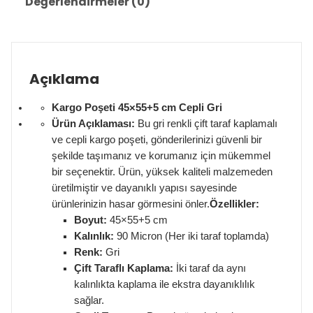
Değerlendirmeler (0)
Açıklama
Kargo Poşeti 45×55+5 cm Cepli Gri
Ürün Açıklaması:
Bu gri renkli çift taraf kaplamalı
ve cepli kargo poşeti, gönderilerinizi güvenli bir
şekilde taşımanız ve korumanız için mükemmel
bir seçenektir. Ürün, yüksek kaliteli malzemeden
üretilmiştir ve dayanıklı yapısı sayesinde
ürünlerinizin hasar görmesini önler.
Özellikler:
Boyut:
45×55+5 cm
Kalınlık:
90 Micron (Her iki taraf toplamda)
Renk:
Gri
Çift Taraflı Kaplama:
İki taraf da aynı
kalınlıkta kaplama ile ekstra dayanıklılık
sağlar.