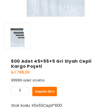
600 Adet 45×55+5 Gri Siyah Cepli
Kargo Poşeti
₺
1.788,00
99999 adet stokta
600
Sepete Ekle
Adet
45x55+5
Stok kodu:
45x55Cepli*600
Gri