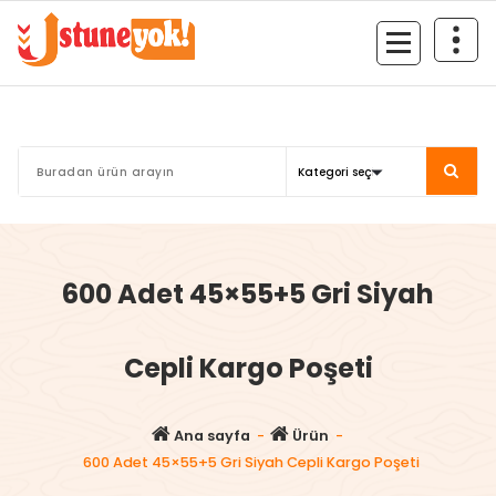
İçeriğe
geç
İnternette Yok Yok! E-Ticarette Üstüne Yok!
600 Adet 45×55+5 Gri Siyah
Cepli Kargo Poşeti
Ana sayfa
-
Ürün
-
600 Adet 45×55+5 Gri Siyah Cepli Kargo Poşeti