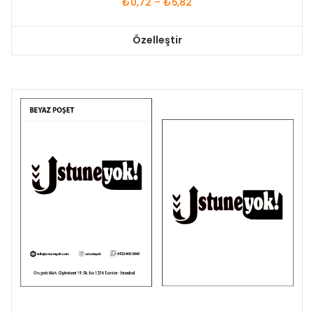
Fiyat
₺
0,72
–
₺
5,82
aralığı:
₺0,72
Özelleştir
-
Bu
₺5,82
ürünün
birden
fazla
varyasyonu
var.
Seçenekler
ürün
sayfasından
seçilebilir