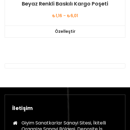
Beyaz Renkli Baskılı Kargo Poşeti
Fiyat
₺
1,16
–
₺
6,01
aralığı:
₺1,16
Özelleştir
-
Bu
₺6,01
ürünün
birden
fazla
varyasyonu
var.
Seçenekler
ürün
sayfasından
seçilebilir
İletişim
Giyim Sanatkarlar Sanayi Sitesi, İkitelli
Organize Sanayi Bölgesi, Deposite İş